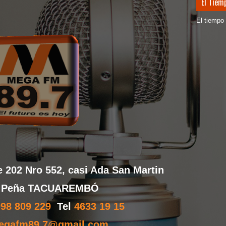
El Tie
El tiempo
e 202 Nro 552, casi Ada San Martin
o Peña TACUAREMBÓ
098 809 229
Tel
4633 19 15
megafm89.7@gmail.com